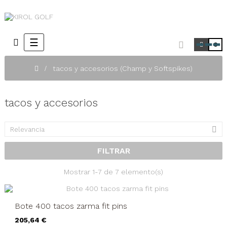
Navegación
☰
0
de
palanca
tacos y accesorios (Champ y Softspikes)
tacos y accesorios

Relevancia
FILTRAR
Mostrar 1-7 de 7 elemento(s)
Bote 400 tacos zarma fit pins
Precio
205,64 €