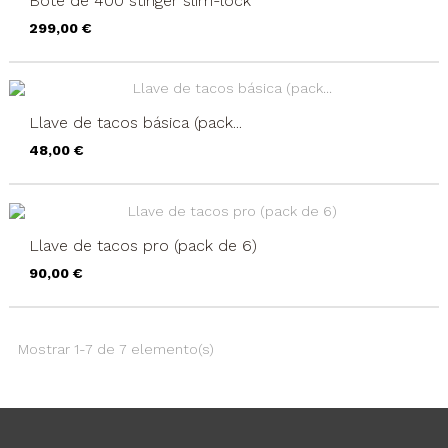
Bote de 400 stinger slim-lock
Precio
299,00 €
Llave de tacos básica (pack...
Precio
48,00 €
Llave de tacos pro (pack de 6)
Precio
90,00 €
Mostrar 1-7 de 7 elemento(s)