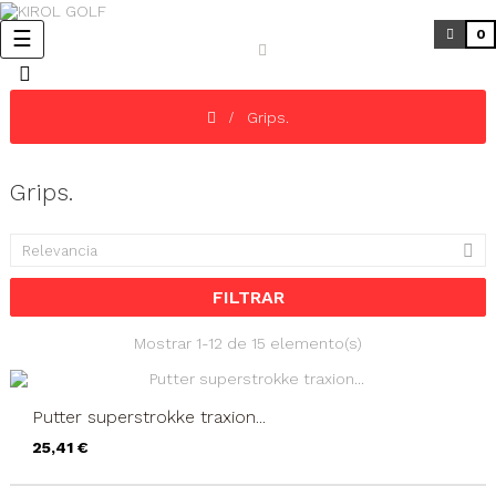
Navegación
☰
0
de
palanca
Grips.
Grips.

Relevancia
FILTRAR
Mostrar 1-12 de 15 elemento(s)
Putter superstrokke traxion...
Precio
25,41 €