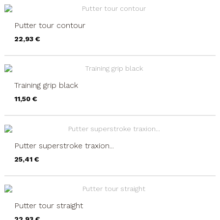
Putter tour contour
Precio
22,93 €
Training grip black
Precio
11,50 €
Putter superstroke traxion...
Precio
25,41 €
Putter tour straight
Precio
22,93 €