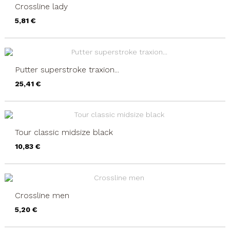
Crossline lady
Precio
5,81 €
Putter superstroke traxion...
Precio
25,41 €
Tour classic midsize black
Precio
10,83 €
Crossline men
Precio
5,20 €