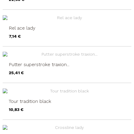
Rel ace lady
Precio
7,14 €
Putter superstroke traxion...
Precio
25,41 €
Tour tradition black
Precio
10,83 €