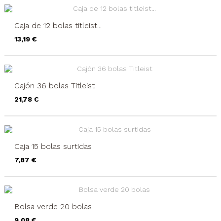
Caja de 12 bolas titleist...
Precio
13,19 €
Cajón 36 bolas Titleist
Precio
21,78 €
Caja 15 bolas surtidas
Precio
7,87 €
Bolsa verde 20 bolas
Precio
9,08 €