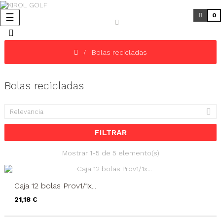
Navegación
☰
0
de
palanca
Bolas recicladas
Bolas recicladas

Relevancia
FILTRAR
Mostrar 1-5 de 5 elemento(s)
Caja 12 bolas Prov1/1x...
Precio
21,18 €