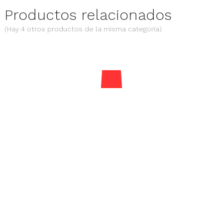
Productos relacionados
(Hay 4 otros productos de la misma categoría)
Bolas colores golf presents
Precio
2,40 €
Sobre nosotros
Servicios
Cuenta
Empresa