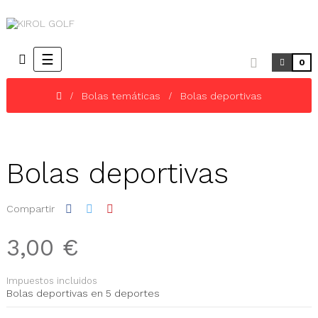
Navegación
☰
0
de
palanca
Bolas temáticas
Bolas deportivas
Bolas deportivas
Compartir
3,00 €
Impuestos incluidos
Bolas deportivas en 5 deportes