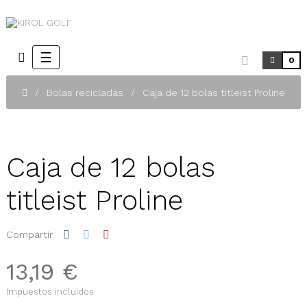
Navegación
☰
0
de
palanca
Bolas recicladas
Caja de 12 bolas titleist Proline
Caja de 12 bolas
titleist Proline
Compartir
13,19 €
Impuestos incluidos